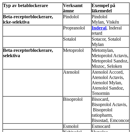
Typ av betablockerare
Verksamt
Exempel på
ämne
läkemedel
Beta-receptorblockerare,
Pindolol
Pindolol
icke-selektiva
Mylan, Viskén
Propranolol
Inderal
, Inderal
retard
Sotalol
Sotacor, Sotalol
Mylan
Beta-receptorblockerare,
Metoprolol
Metomylan,
selektiva
Metoprolol Actavis,
Metoprolol Sandoz,
Mozoc, Seloken
Atenolol
Atenolol Accord,
Atenolol Actavis,
Atenolol Mylan,
Atenolol Sandoz,
Tenormin
Bisoprolol
Bisocard,
Bisoprolol Actavis,
Bisoprolol
ratiopharm,
Bisostad, Emconcor
Esmolol
Esmocard