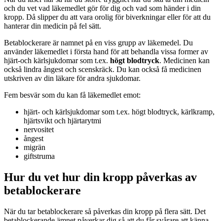
och du vet vad läkemedlet gör för dig och vad som händer i din
kropp. Då slipper du att vara orolig för biverkningar eller för att du
hanterar din medicin på fel sätt.
Betablockerare är namnet på en viss grupp av läkemedel. Du
använder läkemedlet i första hand för att behandla vissa former av
hjärt-och kärlsjukdomar som t.ex.
högt blodtryck
. Medicinen kan
också lindra ångest och scenskräck. Du kan också få medicinen
utskriven av din läkare för andra sjukdomar.
Fem besvär som du kan få läkemedlet emot:
hjärt- och kärlsjukdomar som t.ex. högt blodtryck, kärlkramp,
hjärtsvikt och hjärtarytmi
nervositet
ångest
migrän
giftstruma
Hur du vet hur din kropp påverkas av
betablockerare
När du tar betablockerare så påverkas din kropp på flera sätt. Det
betablockerande ämnet påverkar dig så att du får svårare att känna