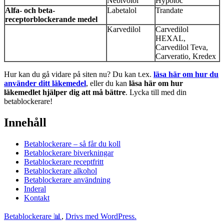
Nebivolol
Hypoloc
Alfa- och beta-
Labetalol
Trandate
receptorblockerande medel
Karvedilol
Carvedilol
HEXAL,
Carvedilol Teva,
Carveratio, Kredex
Hur kan du gå vidare på siten nu? Du kan t.ex.
läsa här om hur du
använder ditt läkemedel
, eller du kan
läsa här om hur
läkemedlet hjälper dig att må bättre
. Lycka till med din
betablockerare!
Innehåll
Betablockerare – så får du koll
Betablockerare biverkningar
Betablockerare receptfritt
Betablockerare alkohol
Betablockerare användning
Inderal
Kontakt
Betablockerare 📊
,
Drivs med WordPress.