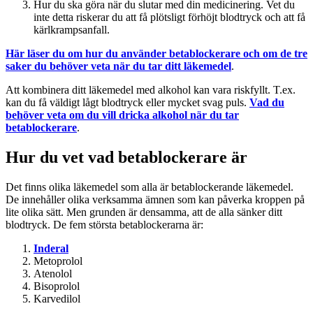
Hur du ska göra när du slutar med din medicinering. Vet du
inte detta riskerar du att få plötsligt förhöjt blodtryck och att få
kärlkrampsanfall.
Här läser du om hur du använder betablockerare och om de tre
saker du behöver veta när du tar ditt läkemedel
.
Att kombinera ditt läkemedel med alkohol kan vara riskfyllt. T.ex.
kan du få väldigt lågt blodtryck eller mycket svag puls.
Vad du
behöver veta om du vill dricka alkohol när du tar
betablockerare
.
Hur du vet vad betablockerare är
Det finns olika läkemedel som alla är betablockerande läkemedel.
De innehåller olika verksamma ämnen som kan påverka kroppen på
lite olika sätt. Men grunden är densamma, att de alla sänker ditt
blodtryck. De fem största betablockerarna är:
Inderal
Metoprolol
Atenolol
Bisoprolol
Karvedilol