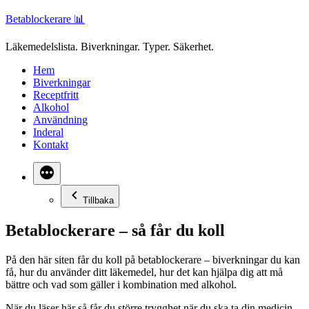
Hoppa
Betablockerare 📊
till
innehåll
Läkemedelslista. Biverkningar. Typer. Säkerhet.
Hem
Biverkningar
Receptfritt
Alkohol
Användning
Inderal
Kontakt
Tillbaka
Betablockerare – så får du koll
På den här siten får du koll på betablockerare – biverkningar du kan
få, hur du använder ditt läkemedel, hur det kan hjälpa dig att må
bättre och vad som gäller i kombination med alkohol.
När du läser här så får du större trygghet när du ska ta din medicin