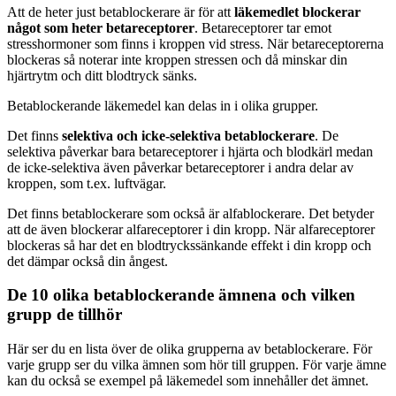
Att de heter just betablockerare är för att
läkemedlet blockerar
något som heter betareceptorer
. Betareceptorer tar emot
stresshormoner som finns i kroppen vid stress. När betareceptorerna
blockeras så noterar inte kroppen stressen och då minskar din
hjärtrytm och ditt blodtryck sänks.
Betablockerande läkemedel kan delas in i olika grupper.
Det finns
selektiva och icke-selektiva betablockerare
. De
selektiva påverkar bara betareceptorer i hjärta och blodkärl medan
de icke-selektiva även påverkar betareceptorer i andra delar av
kroppen, som t.ex. luftvägar.
Det finns betablockerare som också är alfablockerare. Det betyder
att de även blockerar alfareceptorer i din kropp. När alfareceptorer
blockeras så har det en blodtryckssänkande effekt i din kropp och
det dämpar också din ångest.
De 10 olika betablockerande ämnena och vilken
grupp de tillhör
Här ser du en lista över de olika grupperna av betablockerare. För
varje grupp ser du vilka ämnen som hör till gruppen. För varje ämne
kan du också se exempel på läkemedel som innehåller det ämnet.