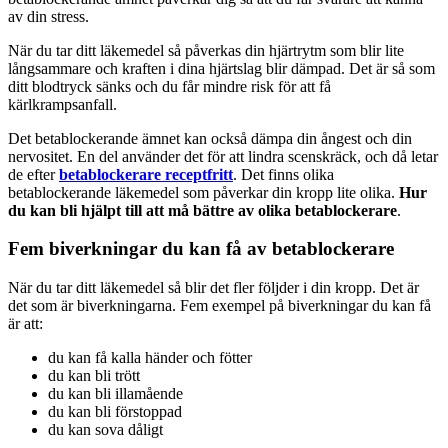
av din stress.
När du tar ditt läkemedel så påverkas din hjärtrytm som blir lite
långsammare och kraften i dina hjärtslag blir dämpad. Det är så som
ditt blodtryck sänks och du får mindre risk för att få
kärlkrampsanfall.
Det betablockerande ämnet kan också dämpa din ångest och din
nervositet. En del använder det för att lindra scenskräck, och då letar
de efter
betablockerare receptfritt
. Det finns olika
betablockerande läkemedel som påverkar din kropp lite olika.
Hur
du kan bli hjälpt till att må bättre av olika betablockerare
.
Fem biverkningar du kan få av betablockerare
När du tar ditt läkemedel så blir det fler följder i din kropp. Det är
det som är biverkningarna. Fem exempel på biverkningar du kan få
är att:
du kan få kalla händer och fötter
du kan bli trött
du kan bli illamående
du kan bli förstoppad
du kan sova dåligt