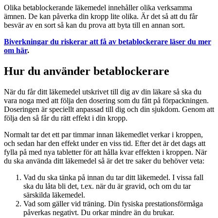
Olika betablockerande läkemedel innehåller olika verksamma
ämnen. De kan påverka din kropp lite olika. Är det så att du får
besvär av en sort så kan du prova att byta till en annan sort.
Biverkningar du riskerar att få av betablockerare läser du mer
om här
.
Hur du använder betablockerare
När du får ditt läkemedel utskrivet till dig av din läkare så ska du
vara noga med att följa den dosering som du fått på förpackningen.
Doseringen är speciellt anpassad till dig och din sjukdom. Genom att
följa den så får du rätt effekt i din kropp.
Normalt tar det ett par timmar innan läkemedlet verkar i kroppen,
och sedan har den effekt under en viss tid. Efter det är det dags att
fylla på med nya tabletter för att hålla kvar effekten i kroppen. När
du ska använda ditt läkemedel så är det tre saker du behöver veta:
Vad du ska tänka på innan du tar ditt läkemedel. I vissa fall
ska du låta bli det, t.ex. när du är gravid, och om du tar
särskilda läkemedel.
Vad som gäller vid träning. Din fysiska prestationsförmåga
påverkas negativt. Du orkar mindre än du brukar.